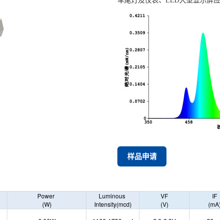
车尾灯及仪表、LED大型显示屏
样品申请
Power
Luminous
VF
IF
(W)
Intensity
(mcd)
(V)
(mA