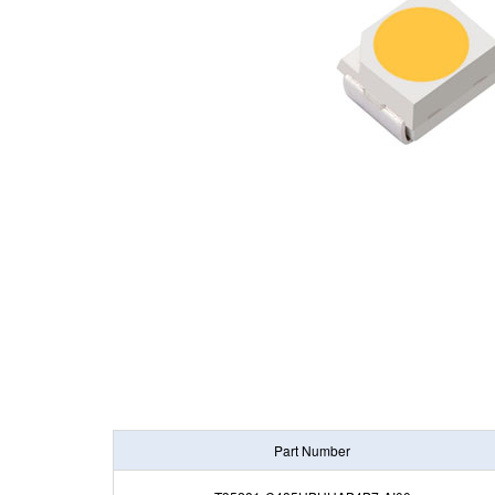
Part
Number