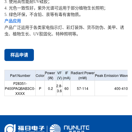
3. 使用高性能耐UV硅胶；
4. 光色一致性好，紫外光谱可运用于部分植物生长照明；
5. 绿色环保，不含铅、汞等有毒有害物质。
产品应用
产品广泛运用于各类家电指示灯、彩灯装饰、货币防伪、美甲、诱
虫、植物生长、UV胶固化、特种照明等。
样品申请
Power
VF
IF
Radiant
Power
Part
Number
Color
Peak
Emission
Wavele
(W)
(V)
(mA)
(mW)
P28351-
2.8-
P400PAQBAB3C0-
P
0.2
60
57-114
400-410
3.6
XXXX