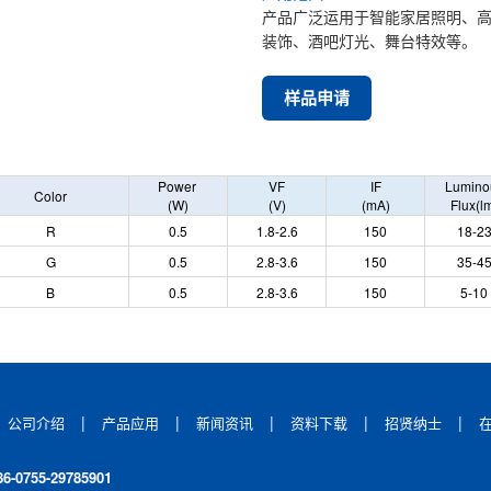
产品广泛运用于智能家居照明、
装饰、酒吧灯光、舞台特效等。
样品申请
Power
VF
IF
Lumino
Color
(W)
(V)
(mA)
Flux(l
R
0.5
1.8-2.6
150
18-2
G
0.5
2.8-3.6
150
35-4
B
0.5
2.8-3.6
150
5-10
|
|
|
|
|
公司介绍
产品应用
新闻资讯
资料下载
招贤纳士
86-0755-29785901