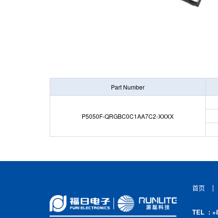
Part
Number
P5050F-QRGBC0C1AA7C2-XXXX
|
首页
TEL : +