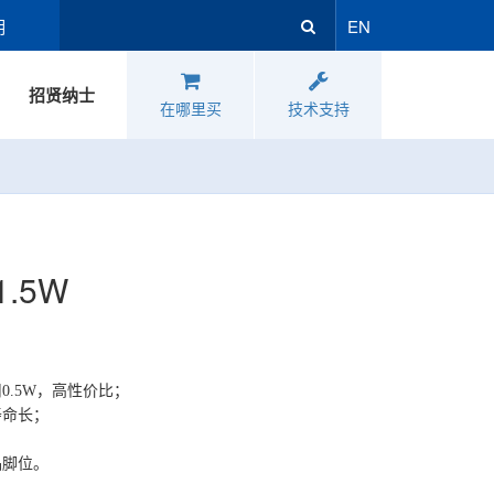
明
EN
招贤纳士
在哪里买
技术支持
1.5W
用0.5W，高性价比；
寿命长；
品脚位。