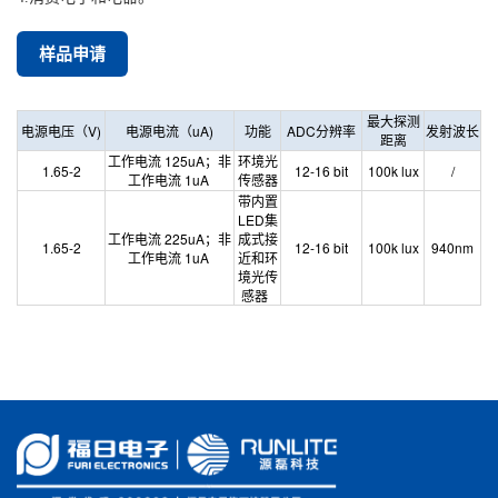
样品申请
最大探测
电源电压（
V)
电源电流（
uA)
功能
ADC
分辨率
发射波长
距离
工作电流
125uA
；非
环境光
1.65-2
12-16
bit
100k
lux
/
工作电流
1uA
传感器
带内置
LED
集
工作电流
225uA
；非
成式接
1.65-2
12-16
bit
100k
lux
940nm
工作电流
1uA
近和环
境光传
感器